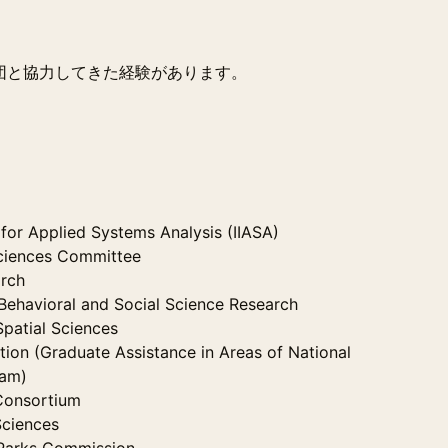
団と協力してきた経験があります。
e for Applied Systems Analysis (IIASA)
 Sciences Committee
arch
 Behavioral and Social Science Research
patial Sciences
ion (Graduate Assistance in Areas of National
am)
Consortium
Sciences
Parks Commission