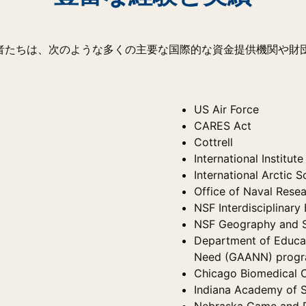
当者たちは、次のような多くの主要な国際的な資金提供機関や財
US Air Force
CARES Act
Cottrell
International Institut
International Arctic
Office of Naval Rese
NSF Interdisciplinary
NSF Geography and S
Department of Educat
Need (GAANN) progr
Chicago Biomedical 
Indiana Academy of 
Nebraska Game and 