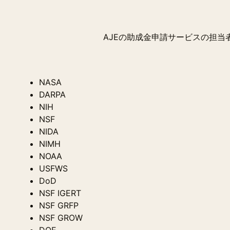
AJEの助成金申請サービスの担
NASA
DARPA
NIH
NSF
NIDA
NIMH
NOAA
USFWS
DoD
NSF IGERT
NSF GRFP
NSF GROW
DOE