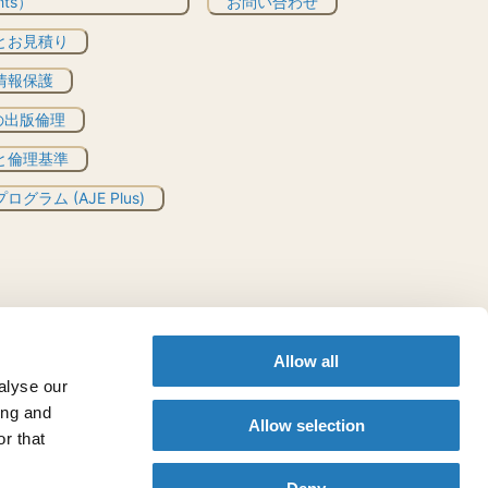
ghts）
お問い合わせ
とお見積り
情報保護
Eの出版倫理
と倫理基準
ログラム (AJE Plus)
Allow all
alyse our
ing and
Allow selection
r that
本語