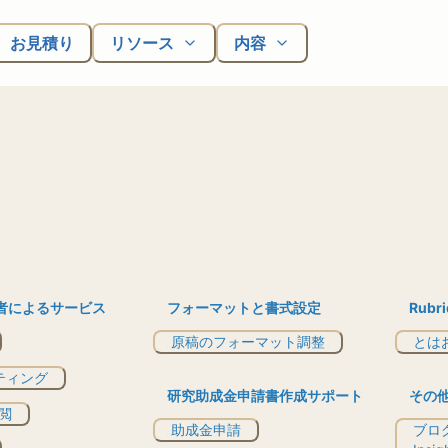
お見積り
リソース
内容
者によるサービス
フォーマットと書式設定
Rubri
原稿のフォーマット調整
とは
ティング
研究助成金申請書作成サポート
その
閲
助成金申請
ブログ