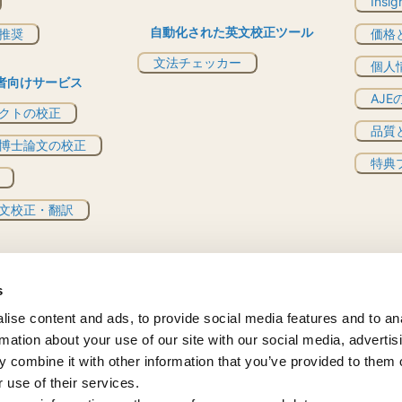
Insi
自動化された英文校正ツール
推奨
価格
文法チェッカー
個人
者向けサービス
AJ
クトの校正
品質
博士論文の校正
特典プ
文校正・翻訳
s
ise content and ads, to provide social media features and to an
rmation about your use of our site with our social media, advertis
 combine it with other information that you’ve provided to them o
 use of their services.
日
言語
-
約