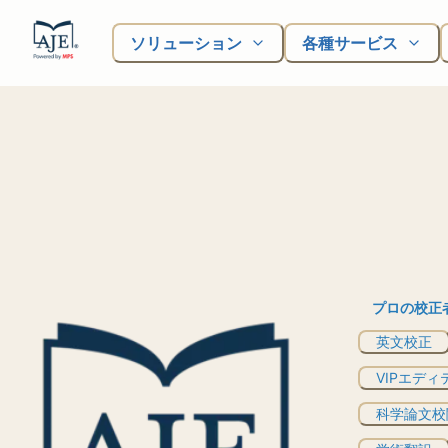
ソリューション
各種サービス
プロの校正
英文校正
VIPエディ
科学論文校