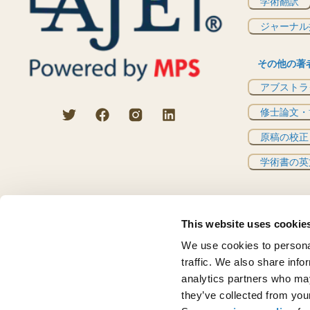
学術翻訳
ジャーナル
その他の著
アブストラ
修士論文・
原稿の校正
学術書の英
This website uses cookie
We use cookies to personal
traffic. We also share info
analytics partners who may
©
2026
AJE LLC d/b/a
they’ve collected from your
MPS NA LLC. All rights
安全性およびプライバシー保護
利用規