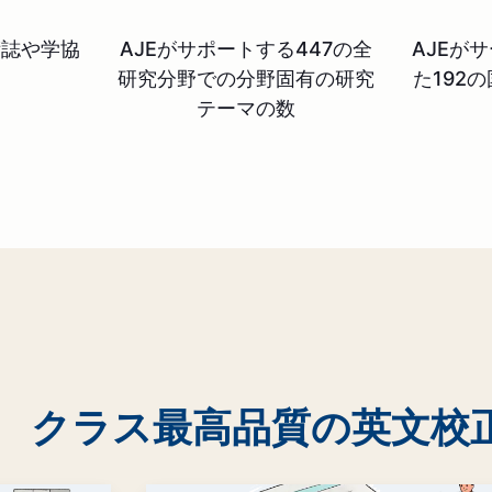
術誌や学協
AJEがサポートする447の全
AJEが
研究分野での分野固有の研究
た192
テーマの数
クラス最高品質の英文校