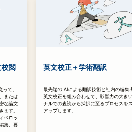
論文校閲
英文校正＋学術翻訳
に従って、
最先端の AIによる翻訳技術と社内の編集
、または
英文校正を組み合わせて、影響力の大き
密な論文
ナルでの査読から採択に至るプロセスを
きます。
アップします。
ィベロッ
編集、要