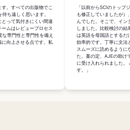
ます。すべての出版物でこ
「以前からSCIのトッ
を待ち遠しく思います。
も修正していましたが）
にとって気付きにくい間違
んでした。そこで、イン
チームはレビュープロセス
しました。比較検討の結果
度な専門性と専門性を備え
は英語を母国語とするだ
幅に向上させる点です。私
効率的です。丁寧に文法
スムーズに読めるように
た。案の定、AJEの助
に受け入れられました。 
す。」