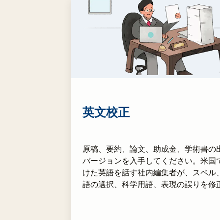
英文校正
原稿、要約、論文、助成金、学術書の
バージョンを入手してください。米国
けた英語を話す社内編集者が、スペル
語の選択、科学用語、表現の誤りを修