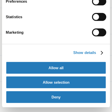
Preferences
リサーチ・コミュニケーシ
Statistics
ョン・パートナーからの個
別サポート
Marketing
Nature Researchの論文校
閲証明書の発行
Show details
社内のPhDエディターのグ
Allow all
ループが、原稿の優先すべ
き課題を特定
Allow selection
研究成果を最大限に明確に
するための徹底的なディベ
Deny
ロップメンタル・エディテ
ィング（開発的校正）