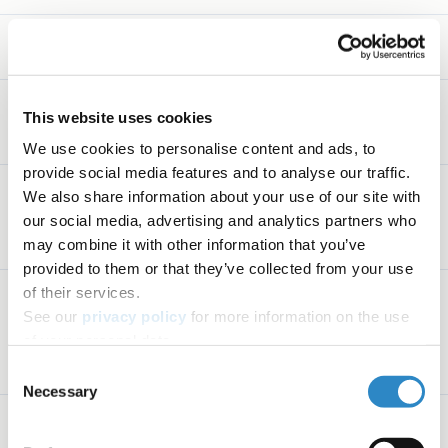
AJE校正証明書の発行
論文に関するフォローアッ
This website uses cookies
プ質問に回数制限なく対応
We use cookies to personalise content and ads, to
provide social media features and to analyse our traffic.
We also share information about your use of our site with
当該分野での経験豊富な英
語ネイティブのアカデミッ
our social media, advertising and analytics partners who
クエディターが担当
may combine it with other information that you’ve
provided to them or that they’ve collected from your use
of their services.
米国でトレーニングを受け
See our
privacy policy
for more information on the use
た専門家による、正確で自
of your personal data.
然な英語への高度な英文校
正
Consent
Necessary
Selection
文体と流れを最適化するト
ップレベルの編集