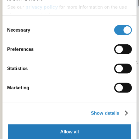
See our
privacy policy
for more information on the use
of your personal data.
Consent
Edición lingüística digital
Necessary
Selection
Nuestro servicio de edición lingüística digital,
Preferences
diseñado para investigadores, le ofrece
evaluación y edición lingüística rápidas y precisas
Statistics
en tan solo 5 minutos.
Marketing
Solicitar ahora
$150/año
Show details
Allow all