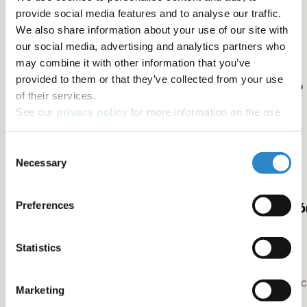
provide social media features and to analyse our traffic.
Nos aseguramos de escoger expertos en su área de
We also share information about your use of our site with
estudio para trabajar en su manuscrito.
our social media, advertising and analytics partners who
may combine it with other information that you’ve
provided to them or that they’ve collected from your use
Le brindaremos una edición de su manuscrito
of their services.
detallada y de primera clase
See our
privacy policy
for more information on the use
of your personal data.
Editamos su manuscrito para mejorar el estilo y
Consent
corregimos los errores gramaticales y de redacción.
Necessary
Selection
Preferences
Garantizamos un estándar alto en cada edició
Statistics
Nuestro riguroso proceso de garantía y control de
calidad garantiza que su manuscrito cumpla con
nuestros altos estándares de excelencia. Cada proye
Marketing
tiene un 100 % de satisfacción garantizada.