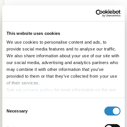
This website uses cookies
We use cookies to personalise content and ads, to
Características del producto
provide social media features and to analyse our traffic.
We also share information about your use of our site with
our social media, advertising and analytics partners who
may combine it with other information that you’ve
provided to them or that they’ve collected from your use
of their services.
See our
privacy policy
for more information on the use
of your personal data.
Consent
Necessary
Selection