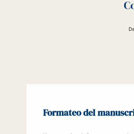
Co
De
Formateo del manuscr