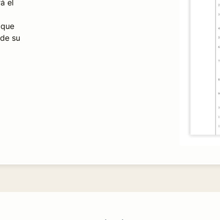
á el
 que
 de su