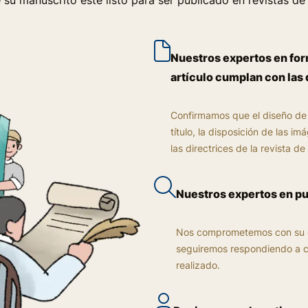
u manuscrito esté listo para ser publicado en revistas de
Nuestros expertos en for
artículo cumplan con las 
Confirmamos que el diseño de l
título, la disposición de las i
las directrices de la revista de
Nuestros expertos en pu
Nos comprometemos con su éx
seguiremos respondiendo a c
realizado.