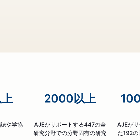
以上
2000以上
10
術誌や学協
AJEがサポートする447の全
AJEが
研究分野での分野固有の研究
た192