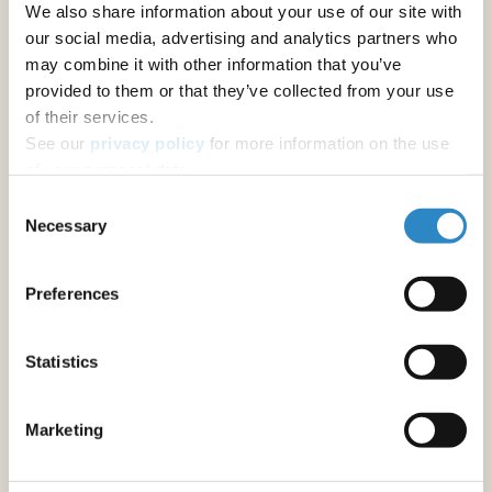
We also share information about your use of our site with
ジャーナル推奨
our social media, advertising and analytics partners who
may combine it with other information that you’ve
provided to them or that they’ve collected from your use
その他の著者向けサービス
of their services.
アブストラクトの校正
See our
privacy policy
for more information on the use
修士論文・博士論文の校正
of your personal data.
Consent
原稿の校正
Necessary
Selection
学術書の英文校正・翻訳
Preferences
フォーマットと書式設定
原稿のフォーマット調整
Statistics
研究助成金申請書作成サポート
Marketing
助成金申請