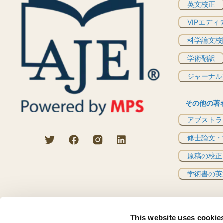
英文校正
VIPエディ
科学論文校
学術翻訳
ジャーナル
その他の著
アブストラ
修士論文・
原稿の校正
学術書の英
This website uses cookie