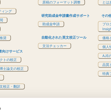
原稿のフォーマット調整
とは
ティング
研究助成金申請書作成サポート
その
閲
助成金申請
ブログ
Insi
自動化された英文校正ツール
推奨
価格
文法チェッカー
個人
者向けサービス
AJ
クトの校正
品質
博士論文の校正
特典プ
文校正・翻訳
s