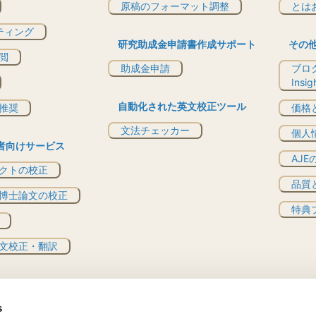
原稿のフォーマット調整
とは
ティング
研究助成金申請書作成サポート
その
閲
助成金申請
ブログ
Insi
自動化された英文校正ツール
推奨
価格
文法チェッカー
個人
者向けサービス
AJ
クトの校正
品質
博士論文の校正
特典プ
文校正・翻訳
s