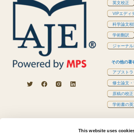
英文校正
VIPエディ
科学論文校
学術翻訳
ジャーナル
その他の著
アブストラ
修士論文・
原稿の校正
学術書の英
This website uses cookie