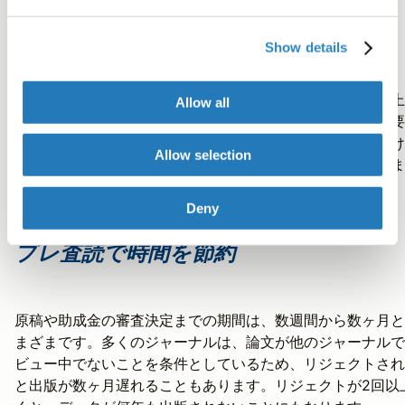
校正だけでは不十分
Show details
提出する原稿には、スペルミス、誤字脱字、句読点、文法上
Allow all
誤りがあってはなりません。したがって、校正は準備の重要
ステップです。しかし、これらの最低限の要件を満たすだけ
Allow selection
は、全体の構成が明確で説得力のあるものになるとは限りま
ん。
Deny
プレ査読で時間を節約
原稿や助成金の審査決定までの期間は、数週間から数ヶ月と
まざまです。多くのジャーナルは、論文が他のジャーナルで
ビュー中でないことを条件としているため、リジェクトされ
と出版が数ヶ月遅れることもあります。リジェクトが2回以