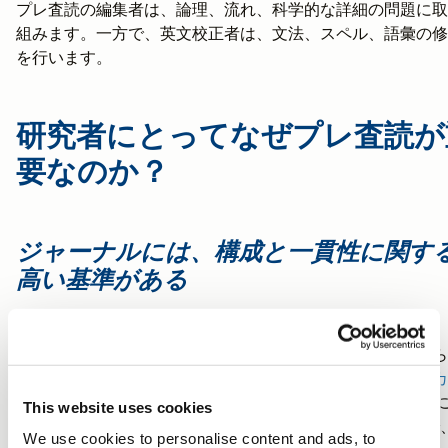
プレ査読の編集者は、論理、流れ、科学的な詳細の問題に取
組みます。一方で、英文校正者は、文法、スペル、語彙の修
を行います。
研究者にとってなぜプレ査読が
要なのか？
ジャーナルには、構成と一貫性に関す
高い基準がある
査読付きジャーナルで論文を発表したり、資金提供団体から
援を受けたりするための競争は熾烈です。例えば、
アメリカ
立科学財団（National Science Foundation）
が過去5年間
This website uses cookies
施した「競争的助成金提案」に対する助成率は23～25％で
We use cookies to personalise content and ads, to