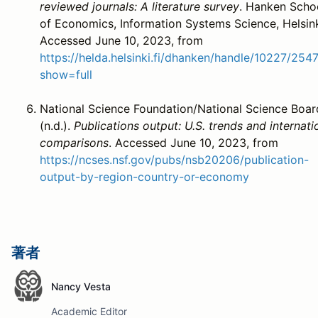
reviewed journals: A literature survey
. Hanken Scho
of Economics, Information Systems Science, Helsink
Accessed June 10, 2023, from
https://helda.helsinki.fi/dhanken/handle/10227/254
show=full
National Science Foundation/National Science Boar
(n.d.).
Publications output: U.S. trends and internati
comparisons
. Accessed June 10, 2023, from
https://ncses.nsf.gov/pubs/nsb20206/publication-
output-by-region-country-or-economy
著者
Nancy Vesta
Academic Editor