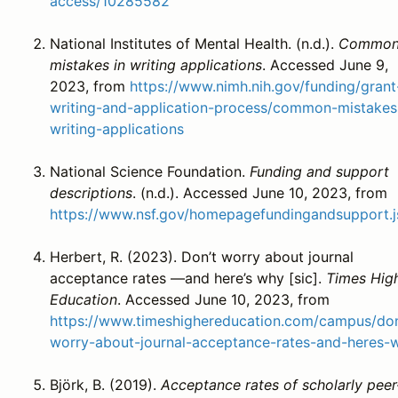
access/10285582
National Institutes of Mental Health. (n.d.).
Commo
mistakes in writing applications
. Accessed June 9,
2023, from
https://www.nimh.nih.gov/funding/grant
writing-and-application-process/common-mistakes
writing-applications
National Science Foundation.
Funding and support
descriptions
. (n.d.). Accessed June 10, 2023, from
https://www.nsf.gov/homepagefundingandsupport.j
Herbert, R. (2023). Don’t worry about journal
acceptance rates —and here’s why [sic].
Times Hig
Education
. Accessed June 10, 2023, from
https://www.timeshighereducation.com/campus/do
worry-about-journal-acceptance-rates-and-heres-
Björk, B. (2019).
Acceptance rates of scholarly peer