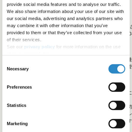
成金申請者に授与された助成金は全体の70％に過ぎません
provide social media features and to analyse our traffic.
(3)。
We also share information about your use of our site with
our social media, advertising and analytics partners who
may combine it with other information that you’ve
ジャーナルによる
原稿の受理率
は
大きく異なります
(4,5)
provided to them or that they’ve collected from your use
に、出版の需要増加に対応するため、ジャーナルの数は200
of their services.
から2018年までの間に年間4%の割合で
増加しました
(6)。
See our
privacy policy
for more information on the use
of your personal data.
これらのデータは、効率的に査読をしなければならない大量
Consent
投稿があることを示唆しています。さらに、編集委員会や管
Necessary
Selection
委員会は、倫理的な慣行に大きな期待を寄せています。
Preferences
そのため、ジャーナルと資金提供機関には、構造と一貫性に
する厳格な基準を維持する義務があります。プレ査読
Statistics
（Preubmission Review）の提案を取り入れた著者は、適
免責事項や倫理声明とともにまとまりのあるプレゼンテーシ
ンを提出し、これらの高い基準を満たす可能性が高まります
Marketing