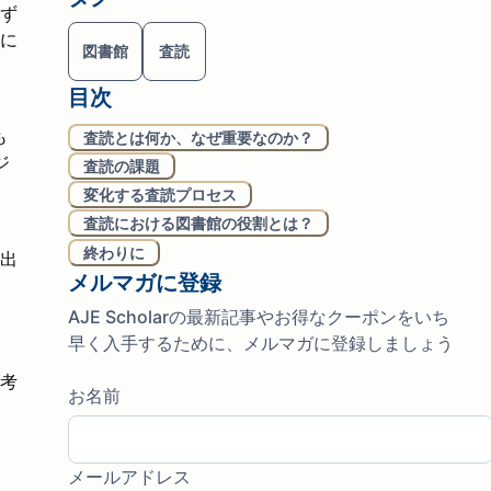
ず
に
図書館
査読
目次
も
査読とは何か、なぜ重要なのか？
ジ
査読の課題
変化する査読プロセス
査読における図書館の役割とは？
終わりに
出
メルマガに登録
AJE Scholarの最新記事やお得なクーポンをいち
早く入手するために、メルマガに登録しましょう
考
お名前
メールアドレス