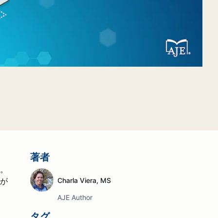
著者
。
が
Charla Viera, MS
AJE Author
タグ