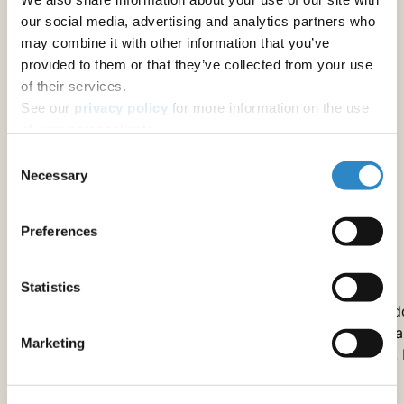
our social media, advertising and analytics partners who
City University of Hong Kong
may combine it with other information that you’ve
provided to them or that they’ve collected from your use
of their services.
See our
privacy policy
for more information on the use
of your personal data.
Consent
Necessary
Selection
Preferences
Nuestro equipo
Statistics
Nuestro equipo entiende su investigación y conoce tod
lo que se necesita para que llegue a ser publicada en la
Marketing
principales revistas de humanidades y ciencias sociales.
ayudaremos a alcanzar exitosamente sus metas de
publicación.