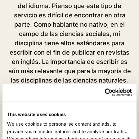
del idioma. Pienso que este tipo de
servicio es difícil de encontrar en otra
parte. Como hablante no nativo, en el
campo de las ciencias sociales, mi
disciplina tiene altos estándares para
Je
escribir con el fin de publicar en revistas
en inglés. La importancia de escribir es
aún más relevante que para la mayoría de
las disciplinas de las ciencias naturales.
Por lo tanto, la edición es definitivamente
esencial. Indudablemente volveré y le
sugeriré el servicio a otros colegas.”
This website uses cookies
We use cookies to personalise content and ads, to
provide social media features and to analyse our traffic.
Terry Yang
We also share information about your use of our site with