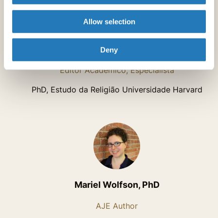
Allow selection
Z Kermani
Deny
Editor Acadêmico, Especialista
PhD, Estudo da Religião Universidade Harvard
Mariel Wolfson, PhD
AJE Author