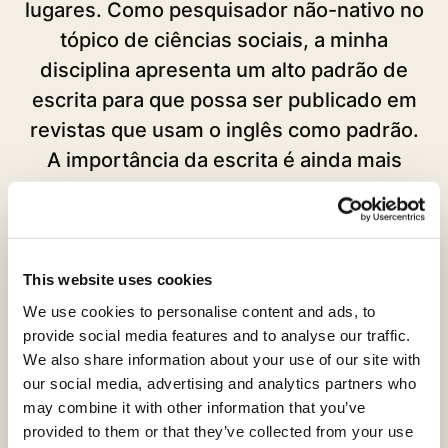
lugares. Como pesquisador não-nativo no
a 
tópico de ciências sociais, a minha
disciplina apresenta um alto padrão de
i
escrita para que possa ser publicado em
revistas que usam o inglês como padrão.
P
A importância da escrita é ainda mais
sã
crucial que a maioria das disciplinas de
r
ciências naturais. Eu definitivamente
usarei o serviço novamente e o sugiro
p
aos meus colegas. "
This website uses cookies
We use cookies to personalise content and ads, to
provide social media features and to analyse our traffic.
We also share information about your use of our site with
Terry Yang
our social media, advertising and analytics partners who
may combine it with other information that you’ve
City University of Hong Kong
P
provided to them or that they’ve collected from your use