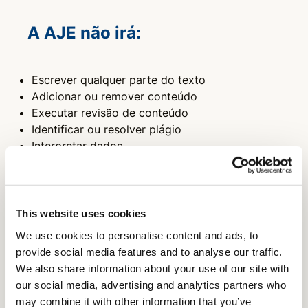
A AJE não irá:
Escrever qualquer parte do texto
Adicionar ou remover conteúdo
Executar revisão de conteúdo
Identificar ou resolver plágio
Interpretar dados
Reorganizar o texto
Reduzir ou aumentar deliberadamente a contagem
geral de palavras
Interpretar dados ou tirar conclusões
This website uses cookies
Enviar textos em seu nome
We use cookies to personalise content and ads, to
Tornar-se um autor no documento
provide social media features and to analyse our traffic.
Aceitar artigos em forma de rascunho
We also share information about your use of our site with
Executar a revisão de cópias para aplicar requisitos
our social media, advertising and analytics partners who
específicos da revista
may combine it with other information that you’ve