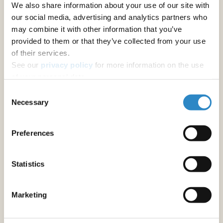
We also share information about your use of our site with
ジャーナル推奨
our social media, advertising and analytics partners who
may combine it with other information that you’ve
provided to them or that they’ve collected from your use
その他の著者向けサービス
of their services.
アブストラクトの校正
See our
privacy policy
for more information on the use
修士論文・博士論文の校正
of your personal data.
Consent
原稿の校正
Necessary
Selection
学術書の英文校正・翻訳
Preferences
フォーマットと書式設定
原稿のフォーマット調整
Statistics
研究助成金申請書作成サポート
Marketing
助成金申請