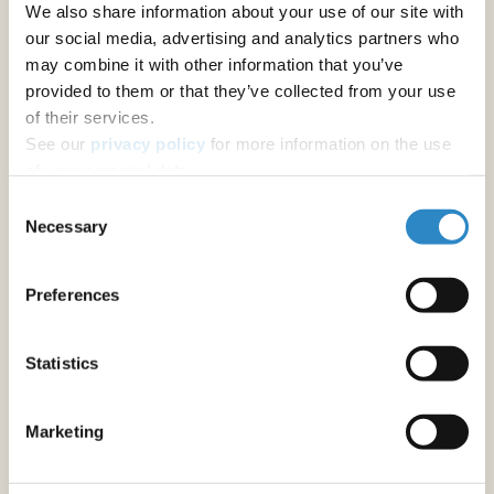
We also share information about your use of our site with
ジャーナル推奨
our social media, advertising and analytics partners who
may combine it with other information that you’ve
provided to them or that they’ve collected from your use
その他の著者向けサービス
of their services.
アブストラクトの校正
See our
privacy policy
for more information on the use
修士論文・博士論文の校正
of your personal data.
Consent
原稿の校正
Necessary
Selection
学術書の英文校正・翻訳
Preferences
フォーマットと書式設定
原稿のフォーマット調整
Statistics
研究助成金申請書作成サポート
Marketing
助成金申請