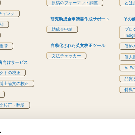
原稿のフォーマット調整
とは
ティング
研究助成金申請書作成サポート
その
閲
助成金申請
ブログ
Insi
自動化された英文校正ツール
推奨
価格
文法チェッカー
個人
者向けサービス
AJ
クトの校正
品質
博士論文の校正
特典プ
文校正・翻訳
s