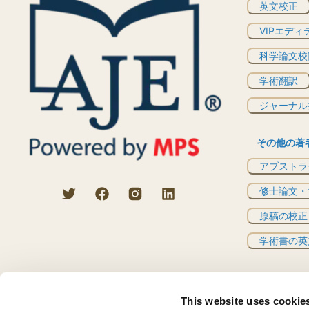
英文校正
VIPエディ
科学論文校
学術翻訳
ジャーナル
その他の著
アブストラ
修士論文・
原稿の校正
学術書の英
This website uses cookie