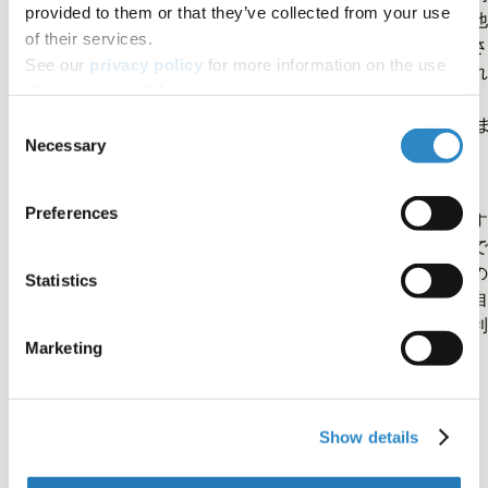
provided to them or that they’ve collected from your use
任を負うということです。報告ミスが発見されなければ、他
of their services.
研究者が追跡研究を行うのを妨げたり、余計な分野を調査さ
See our
privacy policy
for more information on the use
たりして、時間と資源を浪費することになります。発見され
of your personal data.
場合、正直な間違いであっても撤回につながり（
撤回の約
20％は間違いによるものです
）、研究者の信頼性に影響し
Consent
Necessary
す。
Selection
Preferences
まとめると、同僚の技術や研究結果を本人に代わって出版す
ことは、倫理的な意味合いを伴う可能性があるということで
す。継続的で明確なコミュニケーションは、おそらく最善の
Statistics
略であり、論文と直接の対話の両方で行うことで、あなた自
と科学コミュニティの両者が研究の共同作業から最大限の利
Marketing
を得ることができます。
Show details
著者