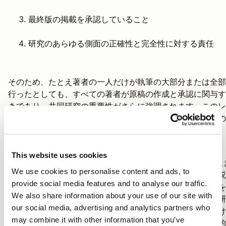
最終版の掲載を承認していること
研究のあらゆる側面の正確性と完全性に対する責任
そのため、たとえ著者の一人だけが執筆の大部分または全部
行ったとしても、すべての著者が原稿の作成と承認に関与す
きであり、共同研究の重要性がさらに強調されます。このレ
ルの参加が不可能な場合は、代わりに原稿の謝辞欄に同僚の
究への貢献を記すべきです。
This website uses cookies
さらに、第4の基準に基づけば、著者はデータ収集から出版
We use cookies to personalise content and ads, to
で（そしてそれ以降も）、研究プロジェクト全体に対する説
provide social media features and to analyse our traffic.
責任を共有します。つまり、共同研究者が独自に関連実験を
We also share information about your use of our site with
ったり、原稿の簡単な部分しか書かなかったり、その人の研
our social media, advertising and analytics partners who
分野の専門知識がなくても、その人の研究について書かなけ
may combine it with other information that you’ve
ばならなくなったとしても、いかなる誤りに対しても道義的