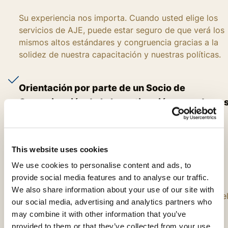
Su experiencia nos importa. Cuando usted elige los
servicios de AJE, puede estar seguro de que verá los
mismos altos estándares y congruencia gracias a la
solidez de nuestra capacitación y nuestras políticas.
Orientación por parte de un Socio de
Comunicación de la Investigación en cada pa
del camino
Su éxito nos importa. Es por eso que un instructor
This website uses cookies
dedicado —un Socio de Comunicación de la
We use cookies to personalise content and ads, to
Investigación (SCI)— trabajará junto a usted para
provide social media features and to analyse our traffic.
comprender sus necesidades. Un SCI seguirá
We also share information about your use of our site with
trabajando con usted hasta que esté satisfecho con e
our social media, advertising and analytics partners who
resultado final de su manuscrito editado.
may combine it with other information that you’ve
provided to them or that they’ve collected from your use