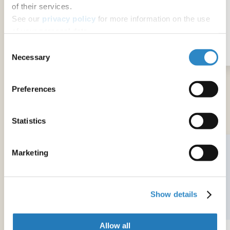
of their services.
See our
privacy policy
for more information on the use
of your personal data.
無料
Consent
Necessary
Selection
Preferences
著者支援サービス
Statistics
Marketing
Show details
Allow all