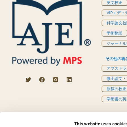
英文校正
VIPエディ
科学論文校
学術翻訳
ジャーナル
その他の著
アブストラ
修士論文・
原稿の校正
学術書の英
This website uses cookie