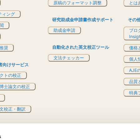
原稿のフォーマット調整
とは
ティング
研究助成金申請書作成サポート
その
閲
助成金申請
ブログ
Insi
自動化された英文校正ツール
推奨
価格
文法チェッカー
個人
者向けサービス
AJ
クトの校正
品質
博士論文の校正
特典プ
文校正・翻訳
s