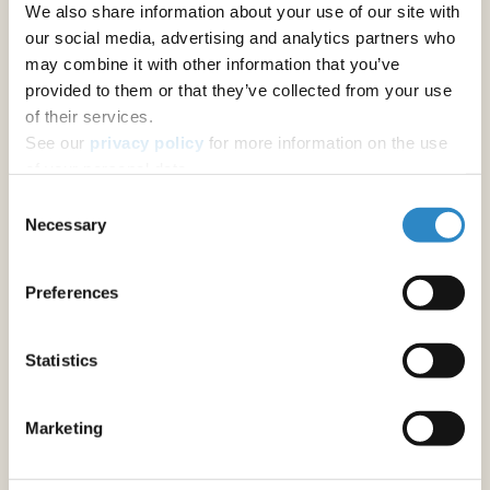
We also share information about your use of our site with
ジャーナル推奨
our social media, advertising and analytics partners who
may combine it with other information that you’ve
provided to them or that they’ve collected from your use
その他の著者向けサービス
of their services.
アブストラクトの校正
See our
privacy policy
for more information on the use
修士論文・博士論文の校正
of your personal data.
Consent
原稿の校正
Necessary
Selection
学術書の英文校正・翻訳
Preferences
フォーマットと書式設定
原稿のフォーマット調整
Statistics
研究助成金申請書作成サポート
Marketing
助成金申請