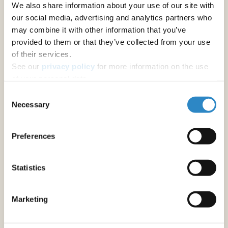
We also share information about your use of our site with
ジャーナル推奨
our social media, advertising and analytics partners who
may combine it with other information that you’ve
provided to them or that they’ve collected from your use
その他の著者向けサービス
of their services.
アブストラクトの校正
See our
privacy policy
for more information on the use
修士論文・博士論文の校正
of your personal data.
Consent
原稿の校正
Necessary
Selection
学術書の英文校正・翻訳
Preferences
フォーマットと書式設定
原稿のフォーマット調整
Statistics
研究助成金申請書作成サポート
Marketing
助成金申請