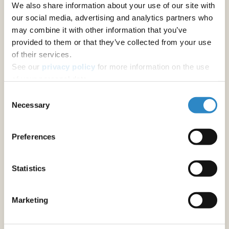
We also share information about your use of our site with
ジャーナル推奨
our social media, advertising and analytics partners who
may combine it with other information that you’ve
provided to them or that they’ve collected from your use
その他の著者向けサービス
of their services.
アブストラクトの校正
See our
privacy policy
for more information on the use
修士論文・博士論文の校正
of your personal data.
Consent
原稿の校正
Necessary
Selection
学術書の英文校正・翻訳
Preferences
フォーマットと書式設定
原稿のフォーマット調整
Statistics
研究助成金申請書作成サポート
Marketing
助成金申請