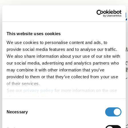
ジャーナルのスコープと投稿規
定に合わせた内容と構成
This website uses cookies
We use cookies to personalise content and ads, to
標準的な構造は、アブストラクト（抄録）、序論、方法、結
provide social media features and to analyse our traffic.
果、考察（そしてしばしば結論）であり、これは古典的な
We also share information about your use of our site with
IMRaD
スタイルです。ほとんどのジャーナルはこれに従う
our social media, advertising and analytics partners who
しょうが、他のサブセクションを許容することもあり、倫理
may combine it with other information that you’ve
明、資金提供の声明、謝辞などの追加のセクションを要求し
provided to them or that they’ve collected from your use
いる場合もあります。
of their services.
See our
privacy policy
for more information on the use
of your personal data.
ジャーナルが求めるものを提供
Consent
Necessary
Selection
目標とするジャーナルのガイドラインを入念に確認してくだ