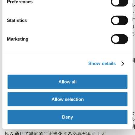
Preferences
い。共著者と編集者（賢明にも利用している場合）にダブル
ェックしてもらい、見落としがないようにしましょう。ジャ
ナルのガイドラインは一貫性がなく、難しい場合があります
Statistics
いくつかは言い回しが不自然で自己矛盾していることもあり
す。どんなにうるさく見えても、ジャーナルが要求している
Marketing
式に忠実であることを確認してください。
不明な点はジャーナルに直接問い合わせて確認しても全く問
Show details
ありません。
Allow all
ジャーナルにふさわしいことを証明
Allow selection
論文本文には、文献レビュー、方法論、結果の分析、考察を
Deny
めること。内容は出版物の範囲内に収まるようにするか、少
外れている場合でも、それをカバーレターやスコープとの関
性を通じて徹底的に正当化する必要があります。