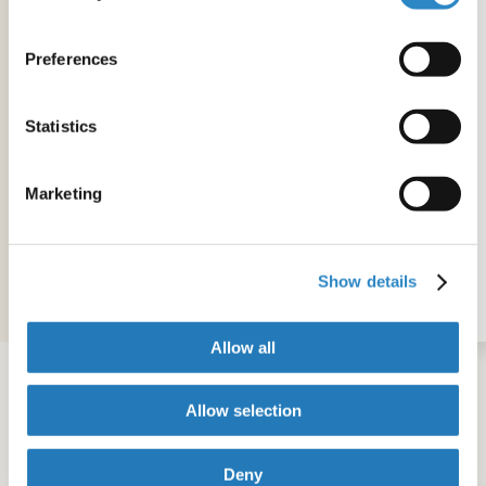
Preferences
Use a nossa ferramenta rápida e gratuita de
avaliação gramatical para verificar se a sua
comunicação está pronta para a submissão à
Statistics
revista.
Marketing
Show details
Iniciar
Gratuita
Allow all
Allow selection
Serviços de Artigo
Deny