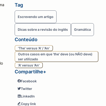
Tag
rma
Escrevendo um artigo
Dicas sobre a revisão do inglês
Gramática
Conteúdo
'The' versus 'A' / 'An'
Outros casos em que ‘the' deve (ou NÃO deve)
ser utilizado
do
'A' versus 'An'
Compartilhe+
Facebook
Twitter
LinkedIn
Copy link