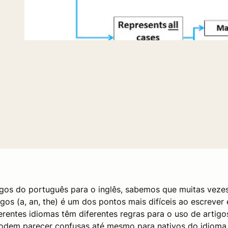
igos do português para o inglês, sabemos que muitas veze
igos (a, an, the) é um dos pontos mais difíceis ao escrever
ferentes idiomas têm diferentes regras para o uso de artigo
 podem parecer confusas até mesmo para nativos do idioma