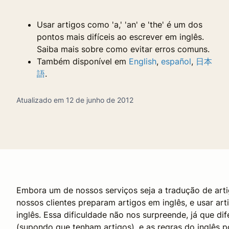
Usar artigos como 'a,' 'an' e 'the' é um dos
pontos mais difíceis ao escrever em inglês.
Saiba mais sobre como evitar erros comuns.
Também disponível em
English
,
español
,
日本
語
.
Atualizado em 12 de junho de 2012
Embora um de nossos serviços seja a tradução de art
nossos clientes preparam artigos em inglês, e usar art
inglês. Essa dificuldade não nos surpreende, já que di
(supondo que tenham artigos), e as regras do inglês