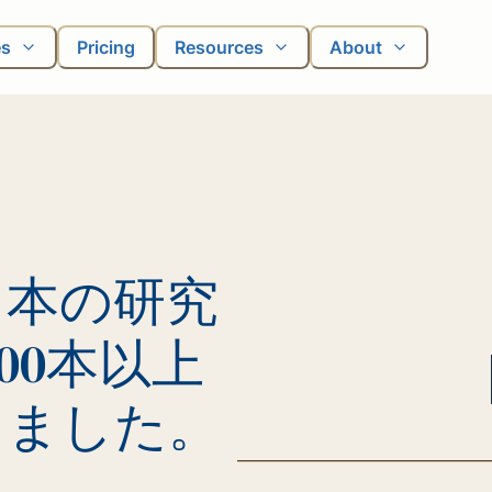
es
Pricing
Resources
About
日本の研究
00本以上
きました。