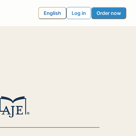
English
Log in
Order now